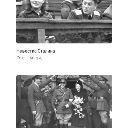
Невестка Сталина
0
278