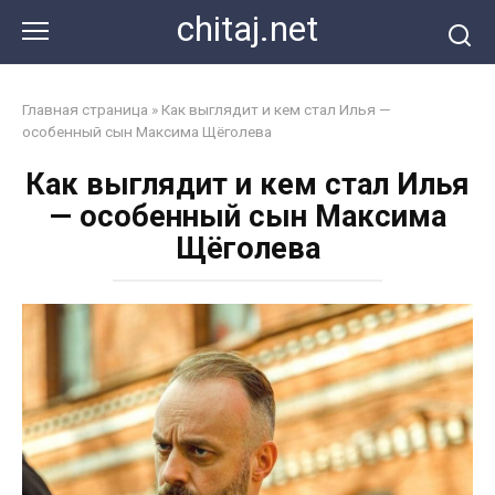
Перейти
chitaj.net
к
контенту
Главная страница
»
Как выглядит и кем стал Илья —
особенный сын Максима Щёголева
Как выглядит и кем стал Илья
— особенный сын Максима
Щёголева