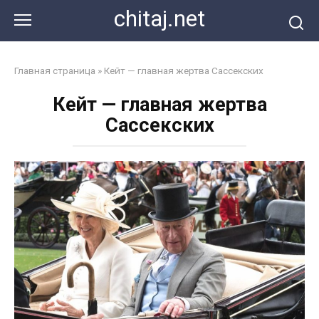
Перейти
chitaj.net
к
контенту
Главная страница
»
Кейт — главная жертва Сассекских
Кейт — главная жертва
Сассекских