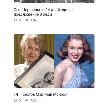
Сын Черчилля за 14 дней сделал
предложение 8 леди
0
1.5к.
«Я — сестра Мэрилин Монро»
0
1.2к.