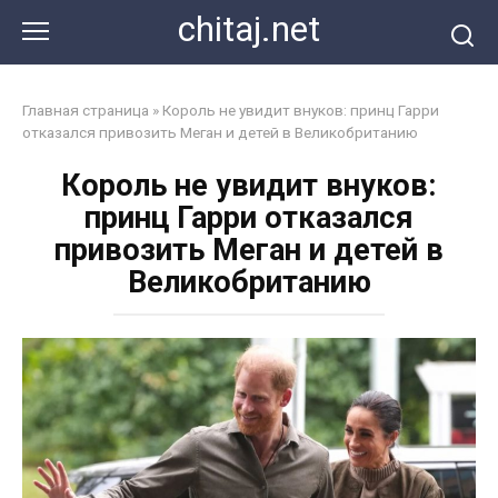
Перейти
chitaj.net
к
контенту
Главная страница
»
Король не увидит внуков: принц Гарри
отказался привозить Меган и детей в Великобританию
Король не увидит внуков:
принц Гарри отказался
привозить Меган и детей в
Великобританию