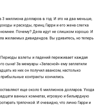
в 3 миллиона долларов в год. И это на два меньше,
доходы и расходы, принц Гарри и его жена слегка
кономнее. Почему? Дела идут не слишком хорошо. И
есла желаемых дивидендов. Вы удивитесь, но теперь
го. Периоды взлеты и падений переживает каждая
ого сына! За мемуары «Запасной» ему заплатили
дцать из них он получил авансом, настолько
ом прибыльные контракты кончились.
составляют еще около 6 миллионов долларов. Ухода
надцати ванных комнатах, игровую и бильярдную
отирать тряпочкой. И очевидно, что лично Гарри и