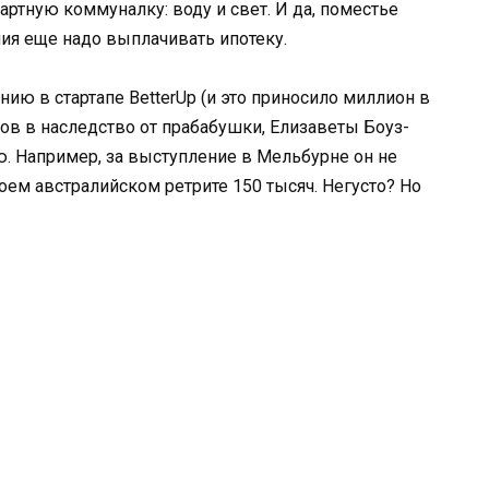
ртную коммуналку: воду и свет. И да, поместье
ния еще надо выплачивать ипотеку.
нию в стартапе BetterUp (и это приносило миллион в
ров в наследство от прабабушки, Елизаветы Боуз-
лю. Например, за выступление в Мельбурне он не
воем австралийском ретрите 150 тысяч. Негусто? Но