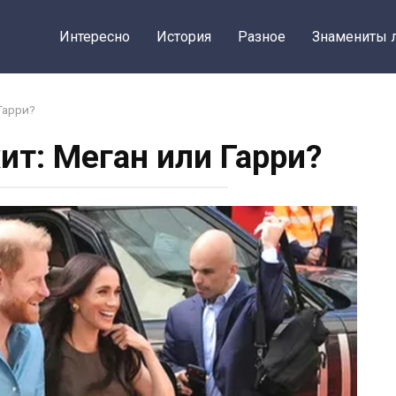
Интересно
История
Разное
Знамениты 
Гарри?
ит: Меган или Гарри?