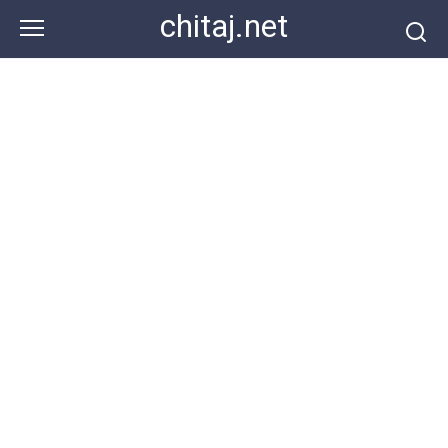
Перейти
chitaj.net
к
контенту