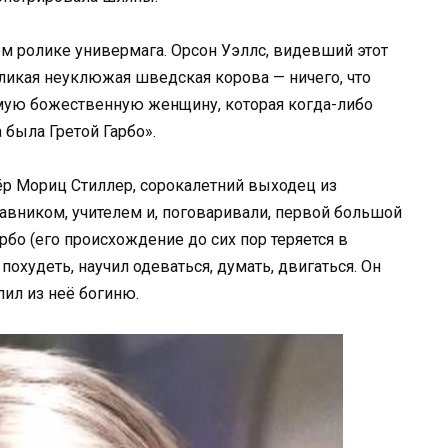
ом ролике универмага. Орсон Уэллс, видевший этот
еликая неуклюжая шведская корова — ничего, что
амую божественную женщину, которая когда-либо
а была Гретой Гарбо».
ёр Мориц Стиллер, сорокалетний выходец из
тавником, учителем и, поговаривали, первой большой
бо (его происхождение до сих пор теряется в
похудеть, научил одеваться, думать, двигаться. Он
ил из неё богиню.