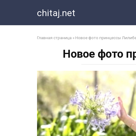
Перейти
chitaj.net
к
контенту
Главная страница
»
Новое фото принцессы Лилиб
Новое фото п