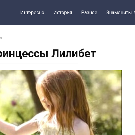
Интересно
История
Разное
Знамениты 
ет
ринцессы Лилибет