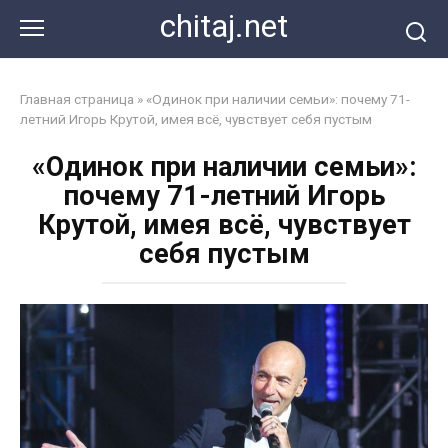
Перейти
chitaj.net
к
контенту
Главная страница
»
«Одинок при наличии семьи»: почему 71-
летний Игорь Крутой, имея всё, чувствует себя пустым
«Одинок при наличии семьи»:
почему 71-летний Игорь
Крутой, имея всё, чувствует
себя пустым