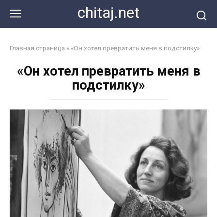
Перейти
chitaj.net
к
контенту
Главная страница
»
«Он хотел превратить меня в подстилку»
«Он хотел превратить меня в
подстилку»