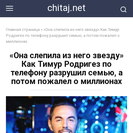
Перейти
chitaj.net
к
контенту
Главная страница
»
«Она слепила из него звезду» Как Тимур
Родригез по телефону разрушил семью, а потом пожалел о
миллионах
«Она слепила из него звезду»
Как Тимур Родригез по
телефону разрушил семью, а
потом пожалел о миллионах