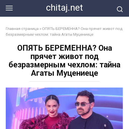
Перейти
chitaj.net
к
контенту
Главная страница
»
ОПЯТЬ БЕРЕМЕННА? Она прячет живот под
безразмерным чехлом: тайна Агаты Муцениеце
ОПЯТЬ БЕРЕМЕННА? Она
прячет живот под
безразмерным чехлом: тайна
Агаты Муцениеце