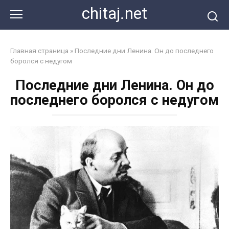
Перейти
chitaj.net
к
контенту
Главная страница
»
Последние дни Ленина. Он до последнего
боролся с недугом
Последние дни Ленина. Он до
последнего боролся с недугом