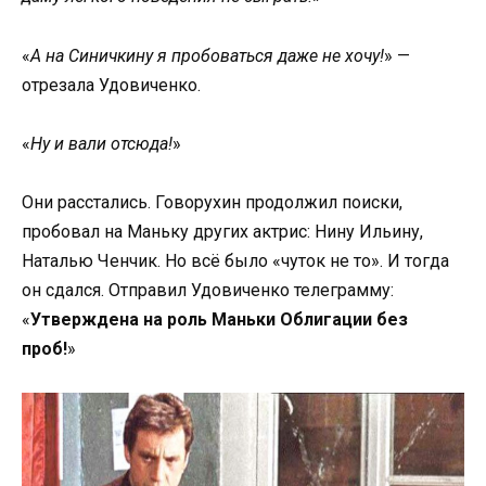
«
А на Синичкину я пробоваться даже не хочу!
» —
отрезала Удовиченко.
«
Ну и вали отсюда!
»
Они расстались. Говорухин продолжил поиски,
пробовал на Маньку других актрис: Нину Ильину,
Наталью Ченчик. Но всё было «чуток не то». И тогда
он сдался. Отправил Удовиченко телеграмму:
«
Утверждена на роль Маньки Облигации без
проб!
»