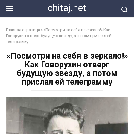
Перейти
chitaj.net
к
контенту
Главная страница
»
«Посмотри на себя в зеркало!» Как
Говорухин отверг будущую звезду, а потом прислал ей
телеграмму
«Посмотри на себя в зеркало!»
Как Говорухин отверг
будущую звезду, а потом
прислал ей телеграмму