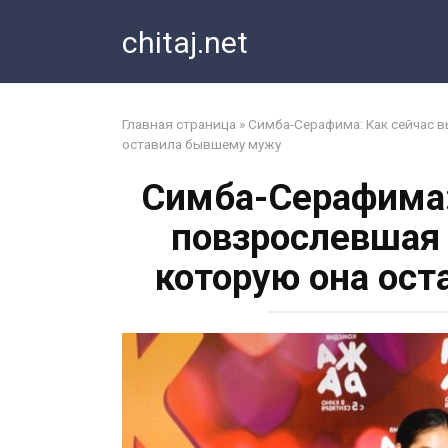
Перейти
chitaj.net
к
контенту
Главная страница
»
Симба-Серафима: Как сейчас 
оставила бывшему мужу
Симба-Серафима:
повзрослевшая
которую она ос