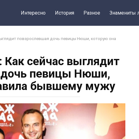
Интересно
История
Разное
Знамениты 
выглядит повзрослевшая дочь певицы Нюши, которую она
 Как сейчас выглядит
 дочь певицы Нюши,
тавила бывшему мужу