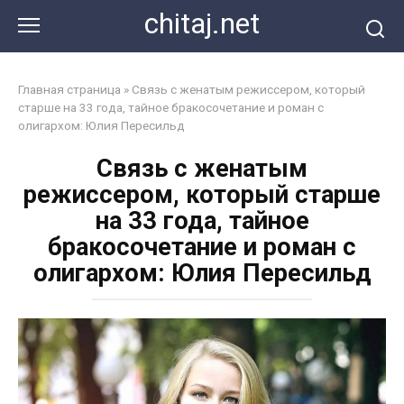
Перейти
chitaj.net
к
контенту
Главная страница
»
Связь с женатым режиссером, который
старше на 33 года, тайное бракосочетание и роман с
олигархом: Юлия Пересильд
Связь с женатым
режиссером, который старше
на 33 года, тайное
бракосочетание и роман с
олигархом: Юлия Пересильд