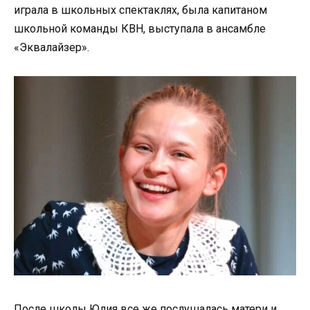
играла в школьных спектаклях, была капитаном
школьной команды КВН, выступала в ансамбле
«Эквалайзер».
После школы Юлия все же послушалась матери и