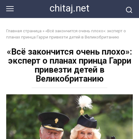
Перейти
chitaj.net
к
контенту
Главная страница
»
«Всё закончится очень плохо»: эксперт о
планах принца Гарри привезти детей в Великобританию
«Всё закончится очень плохо»:
эксперт о планах принца Гарри
привезти детей в
Великобританию