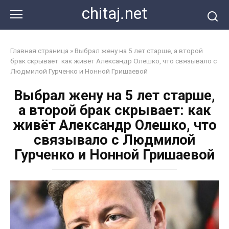
Перейти
chitaj.net
к
контенту
Главная страница
»
Выбрал жену на 5 лет старше, а второй
брак скрывает: как живёт Александр Олешко, что связывало с
Людмилой Гурченко и Нонной Гришаевой
Выбрал жену на 5 лет старше,
а второй брак скрывает: как
живёт Александр Олешко, что
связывало с Людмилой
Гурченко и Нонной Гришаевой