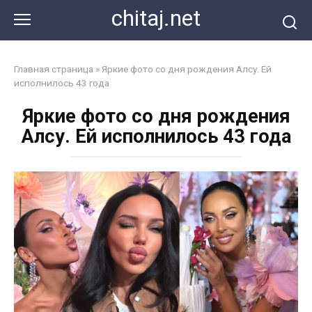
Перейти
chitaj.net
к
контенту
Главная страница
»
Яркие фото со дня рождения Алсу. Ей
исполнилось 43 года
Яркие фото со дня рождения
Алсу. Ей исполнилось 43 года