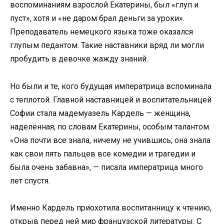
воспоминаниям взрослой Екатерины, был «глуп и
пуст», хотя и «не даром брал деньги за уроки».
Преподаватель немецкого языка тоже оказался
глупым педантом. Такие наставники вряд ли могли
пробудить в девочке жажду знаний.
Но были и те, кого будущая императрица вспоминала
с теплотой. Главной наставницей и воспитательницей
Софии стала мадемуазель Кардель — женщина,
наделённая, по словам Екатерины, особым талантом.
«Она почти все знала, ничему не учившись; она знала
как свои пять пальцев все комедии и трагедии и
была очень забавна», — писала императрица много
лет спустя.
Именно Кардель приохотила воспитанницу к чтению,
открыв перед ней мир французской литературы. С