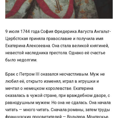
9 июля 1744 года София Фредерика Августа Ангальт-
Цербстская приняла православие и получила имя
Екатерина Алексеевна. Она стала великой княгиней,
невестой наследника престола. Однако её счастье
было недолгим.
Брак с Петром III оказался несчастливым. Муж не
любил её, открыто изменял, играл в игрушки и
мечтал о немецком королевстве. Екатерина
оказалась в чужой стране, при враждебном дворе, с
равнодушным мужем. Но она не сдалась. Она начала
читать — много читать. Сначала романы, затем труды
французских просветителей — Вольтера, Монтескье,