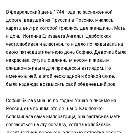
В февральский день 1744 года по заснеженной
дороге, ведущей из Пруссии в Россию, мчалась
карета, внутри которой тряслись две женщины. Мать
и дочь. Иоганна Елизавета Ангальт-Цербстская,
честолюбивая и властная, то и дело поглядывала на
свою пятнадцатилетнюю дочь Софию. Девочка была
некрасива, сутула, с длинным носом и живым,
слишком живым для принцессы взглядом. Но
именно в ней, в этой нескладной и бойкой Фике,
была надежда возвысить свой обедневший род.
София была умна не по годам. Узнав о письме из
России, она поняла: это её шанс. Как позже
вспоминала сама императрица, она заставила мать
согласиться на эту поездку, хотя та колебалась.
Десятилетней девочкой, впервые встретив своего