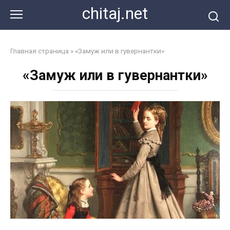
Перейти
chitaj.net
к
контенту
Главная страница
»
«Замуж или в гувернантки»
«Замуж или в гувернантки»