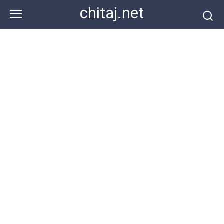
Перейти
chitaj.net
к
контенту