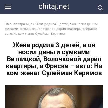
Перейти
chitaj.net
к
контенту
Главная страница
»
Жена родила 3 детей, а он носил деньги
сумками Ветлицкой, Волочковой дарил квартиры, а Фриске –
авто: На ком женат Сулейман Керимов
Жена родила 3 детей, а он
носил деньги сумками
Ветлицкой, Волочковой дарил
квартиры, а Фриске – авто: На
ком женат Сулейман Керимов