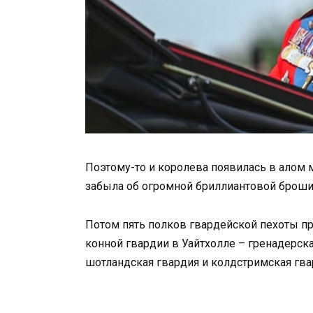
Поэтому-то и королева появилась в алом м
забыла об огромной бриллиантовой броши
Потом пять полков гвардейской пехоты п
конной гвардии в Уайтхолле – гренадерска
шотландская гвардия и колдстримская гва