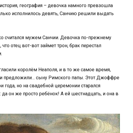
 история, география – девочка намного превзошла
 только исполнилось девять, Санчию решили выдать
ко считался мужем Санчии. Девочка по-прежнему
 что отец вот-вот займет трон, брак перестал
.
ласили королём Неаполя, и в то же самое время,
чии предложили… сыну Римского папы. Этот Джоффре
 года, но на свадебной церемонии старался
да он же просто ребёнок! А ей шестнадцать, и она в