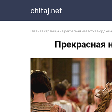
Перейти
chitaj.net
к
контенту
Главная страница
»
Прекрасная невестка Борджиа
Прекрасная 