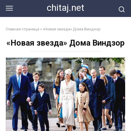
Перейти
chitaj.net
к
контенту
Главная страница
»
«Новая звезда» Дома Виндзор
«Новая звезда» Дома Виндзор