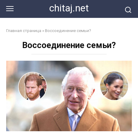
Перейти
chitaj.net
к
контенту
Главная страница
»
Воссоединение семьи?
Воссоединение семьи?