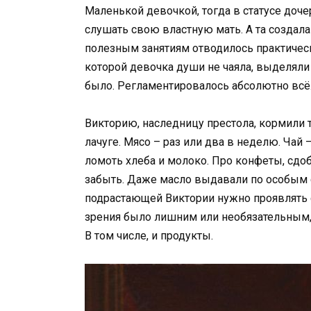
Маленькой девочкой, тогда в статусе доч
слушать свою властную мать. А та создала
полезным занятиям отводилось практическ
которой девочка души не чаяла, выделяли
было. Регламентировалось абсолютно всё.
Викторию, наследницу престола, кормили т
лачуге. Мясо – раз или два в неделю. Чай
ломоть хлеба и молоко. Про конфеты, сдо
забыть. Даже масло выдавали по особым сл
подрастающей Виктории нужно проявлять сто
зрения было лишним или необязательным,
В том числе, и продукты.