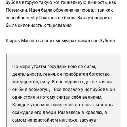
Зубова вторую такую же гениальную личность, как
Потемкин. Идея была обречена на провал, так как
способностей у Платона не было. Зато у фаворита
была склонность к тщеславию.
Шарль Массон в своих мемуарах писал про Зубова:
По мере утраты государынею её силы,
деятельности, гения, он приобретал богатство,
могущество, силу. В последние годы её жизни
он был всемогущ… Всё ползало у ног Зубова, он
один стоял и потому считал себя великим.
Каждое утро многочисленные толпы льстецов
осаждали его двери. Развалясь в креслах, в
самом непристойном неглиже, засунув