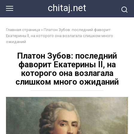
Перейти
chitaj.net
к
контенту
Главная страница
»
Платон Зубов: последний фаворит
Екатерины ll, на которого она возлагала слишком много
ожиданий
Платон Зубов: последний
фаворит Екатерины ll, на
которого она возлагала
слишком много ожиданий