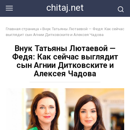
Перейти
chitaj.net
к
контенту
Главная страница
»
Внук Татьяны Лютаевой — Федя: Как сейчас
выглядит сын Агнии Дитковските и Алексея Чадова
Внук Татьяны Лютаевой —
Федя: Как сейчас выглядит
сын Агнии Дитковските и
Алексея Чадова