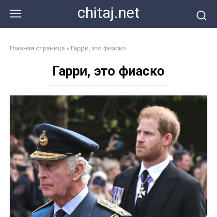
Перейти
chitaj.net
к
контенту
Главная страница
»
Гарри, это фиаско
Гарри, это фиаско