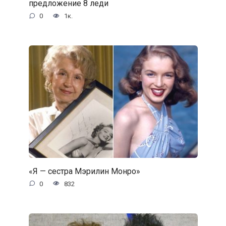
предложение 8 леди
0
1к.
«Я — сестра Мэрилин Монро»
0
832