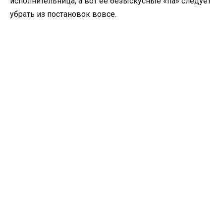
исполнительница, а вот её безыскусные «па» следует
убрать из постановок вовсе.